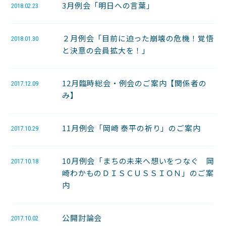
3月例会「明日への言葉」
2018.02.23
２月例会「目前に迫った崩壊の危機！覚悟
2018.01.30
と決意の会員拡大を！」
12月臨時総会・例会のご案内【関係者の
2017.12.09
み】
11月例会「岡崎 泰平の祈り」のご案内
2017.10.29
10月例会「まちの未来へ想いをつなぐ 岡
2017.10.18
崎わかものＤＩＳＣＵＳＳＩＯＮ」のご案
内
公開討論会
2017.10.02