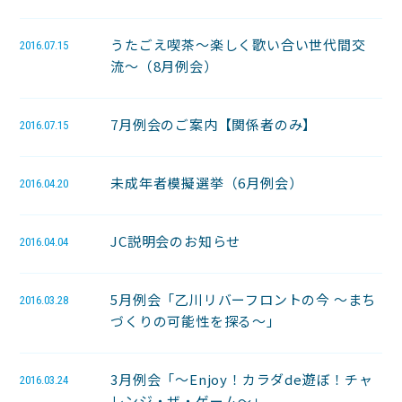
うたごえ喫茶〜楽しく歌い合い世代間交
2016.07.15
流〜（8月例会）
7月例会のご案内【関係者のみ】
2016.07.15
未成年者模擬選挙（6月例会）
2016.04.20
JC説明会のお知らせ
2016.04.04
5月例会「乙川リバーフロントの今 〜まち
2016.03.28
づくりの可能性を探る〜」
3月例会「～Enjoy！カラダde遊ぼ！チャ
2016.03.24
レンジ・ザ・ゲーム～」