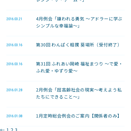
4月例会「嫌われる勇気 〜アドラーに学ぶ
2016.03.21
シンプルな幸福論〜」
第30回 わんぱく相撲 葵場所（受付終了）
2016.03.16
第31回 ふれあい岡崎 福祉まつり 〜で愛・
2016.03.16
ふれ愛・ゆずり愛〜
2月例会「超高齢社会の現実～考えよう私
2016.01.28
たちにできること～」
1月定時総会例会のご案内【関係者のみ】
2016.01.08
←
1
2
3