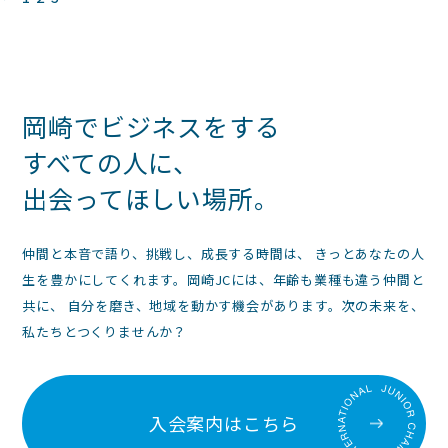
投
稿
の
ペ
岡崎でビジネスをする
ー
すべての人に、
ジ
出会ってほしい場所。
送
り
仲間と本音で語り、挑戦し、成長する時間は、 きっとあなたの人
生を豊かにしてくれます。岡崎JCには、年齢も業種も違う仲間と
共に、 自分を磨き、地域を動かす機会があります。次の未来を、
私たちとつくりませんか？
入会案内はこちら