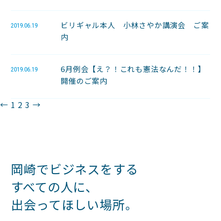
ビリギャル本人 小林さやか講演会 ご案
2019.06.19
内
6月例会【え？！これも憲法なんだ！！】
2019.06.19
開催のご案内
投
←
1
2
3
→
稿
の
ペ
岡崎でビジネスをする
ー
すべての人に、
ジ
出会ってほしい場所。
送