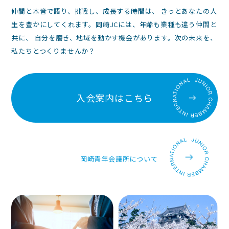
り
仲間と本音で語り、挑戦し、成長する時間は、 きっとあなたの人
生を豊かにしてくれます。岡崎JCには、年齢も業種も違う仲間と
共に、 自分を磨き、地域を動かす機会があります。次の未来を、
私たちとつくりませんか？
入会案内はこちら
岡崎青年会議所について