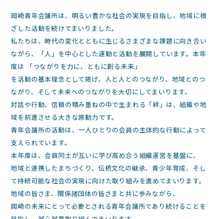
岡崎青年会議所は、明るい豊かな社会の実現を目指し、地域に根
ざした活動を続けてまいりました。
私たちは、時代の変化とともに生じるさまざまな課題に向き合い
ながら、「人」を中心とした運動と活動を展開しています。本年
度は 「つながりを力に、ともに創る未来」
を活動の基本理念として掲げ、人と人とのつながり、地域とのつ
ながり、そして未来へのつながりを大切にしてまいります。
対話や行動、信頼の積み重ねの中で生まれる「絆」は、組織や地
域を前進させる大きな原動力です。
青年会議所の活動は、一人ひとりの会員の主体的な行動によって
支えられています。
本年度は、会員同士が互いに学び高め合う組織運営を基盤に、
地域と連携したまちづくり、伝統文化の継承、青少年育成、そし
て持続可能な社会の実現に向けた取り組みを進めてまいります。
地域の皆さま、関係諸団体の皆さまと共に歩みながら、
岡崎の未来にとって必要とされる青年会議所であり続けることを
目指し、誠心誠意取り組んでまいります。