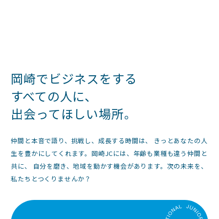
稿
の
ペ
ー
ジ
岡崎でビジネスをする
送
すべての人に、
り
出会ってほしい場所。
仲間と本音で語り、挑戦し、成長する時間は、 きっとあなたの人
生を豊かにしてくれます。岡崎JCには、年齢も業種も違う仲間と
共に、 自分を磨き、地域を動かす機会があります。次の未来を、
私たちとつくりませんか？