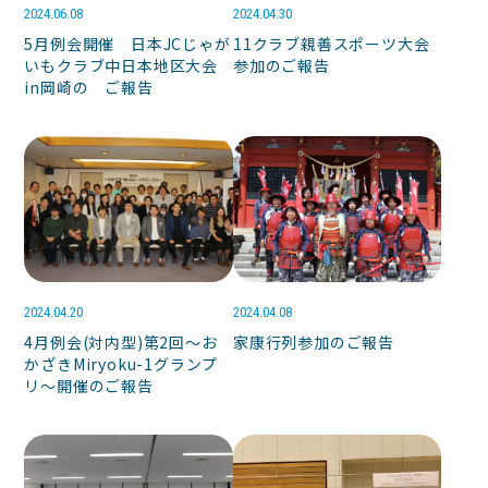
2024.06.08
2024.04.30
5月例会開催 日本JCじゃが
11クラブ親善スポーツ大会
いもクラブ中日本地区大会
参加のご報告
in岡崎の ご報告
2024.04.20
2024.04.08
4月例会(対内型)第2回～お
家康行列参加のご報告
かざきMiryoku-1グランプ
リ～開催のご報告