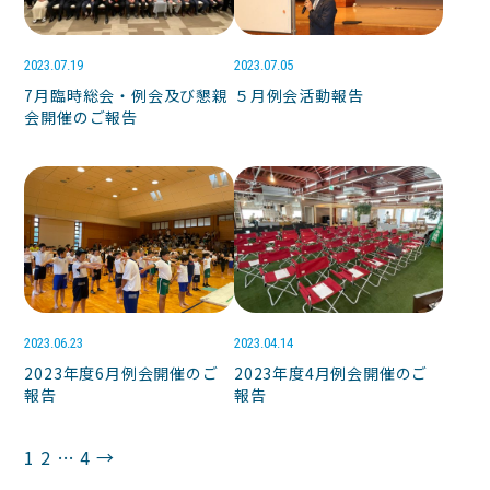
2023.07.19
2023.07.05
7月臨時総会・例会及び懇親
５月例会活動報告
会開催のご報告
2023.06.23
2023.04.14
2023年度6月例会開催のご
2023年度4月例会開催のご
報告
報告
投
1
2
…
4
→