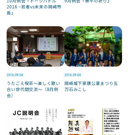
10月例会『トークバトル
9月例会『泰平の祈り』
2016 ~若者vs未来の岡崎市
長』
2016.09.04
2016.09.04
うたごえ喫茶〜楽しく歌い
岡崎城下家康公夏まつり五
合い世代間交流〜（8月例
万石みこし
会）