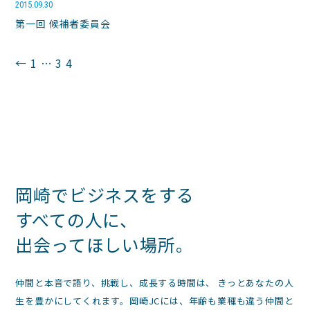
2015.09.30
第一回 候補者委員会
投
←
1
…
3
4
稿
の
ペ
ー
ジ
岡崎でビジネスをする
送
すべての人に、
り
出会ってほしい場所。
仲間と本音で語り、挑戦し、成長する時間は、 きっとあなたの人
生を豊かにしてくれます。岡崎JCには、年齢も業種も違う仲間と