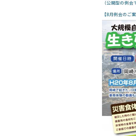
（公開型の例会
【8月例会のご