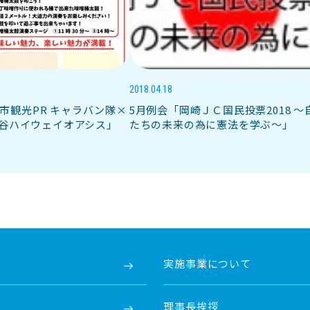
2018.04.18
市観光PR キャラバン隊×
5月例会「岡崎ＪＣ国民投票2018 〜
 刈谷ハイウェイオアシス」
たちの未来の為に憲法を学ぶ〜」
実施事業について
理事長挨拶