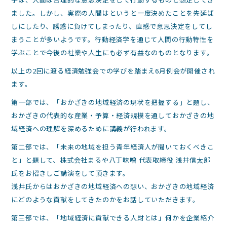
ました。しかし、実際の人間はというと一度決めたことを先延ば
しにしたり、誘惑に負けてしまったり、直感で意思決定をしてし
まうことが多いようです。行動経済学を通じて人間の行動特性を
学ぶことで今後の社業や人生にも必ず有益なのものとなります。
以上の2回に渡る経済勉強会での学びを踏まえ6月例会が開催され
ます。
第一部では、「おかざきの地域経済の現状を把握する」と題し、
おかざきの代表的な産業・予算・経済規模を通しておかざきの地
域経済への理解を深めるために講義が行われます。
第二部では、「未来の地域を担う青年経済人が聞いておくべきこ
と」と題して、株式会社まるや八丁味噌 代表取締役 浅井信太郎
氏をお招きしご講演をして頂きます。
浅井氏からはおかざきの地域経済への想い、おかざきの地域経済
にどのような貢献をしてきたのかをお話していただきます。
第三部では、「地域経済に貢献できる人財とは」何かを企業紹介