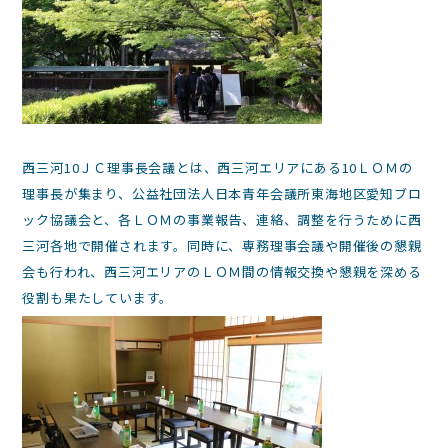
西三河10ＪＣ理事長会議とは、西三河エリアにある10ＬＯＭの
理事長が集まり、公益社団法人日本青年会議所東海地区愛知ブロ
ック協議会と、各ＬＯＭの事業報告、連絡、調整を行うために西
三河各地で開催されます。同時に、専務理事会議や開催後の懇親
会も行われ、西三河エリアのＬＯＭ間の情報交換や懇親を深める
役割も果たしています。