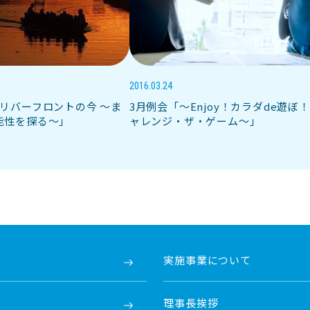
2016.03.24
リバーフロントの今 〜ま
3月例会「～Enjoy！カラダde遊ぼ
能性を探る〜」
ャレンジ・ザ・ゲーム～」
実施事業について
理事長挨拶