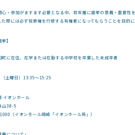
関心・参加がますます必要となる中、若年層に選挙の意義・重要性
した際には必ず投票権を行使する有権者になってもらうことを目的に
。
選挙】
田町に在住、在学または在勤する中学校を卒業した未成年者
日（土曜日）13:35～15:25
崎 イオンホール
山38-5
59-1000（イオンモール岡崎「イオンホール係」）
意義について」