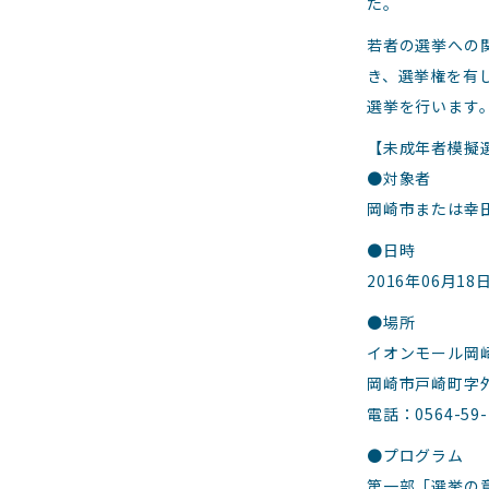
た。
若者の選挙への
き、選挙権を有
選挙を行います
【未成年者模擬
●対象者
岡崎市または幸
●日時
2016年06月18
●場所
イオンモール岡
岡崎市戸崎町字外
電話：0564-
●プログラム
第一部「選挙の