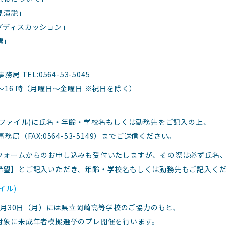
見演説」
プディスカッション」
票」
局 TEL:0564-53-5045
～16 時（月曜日～金曜日 ※祝日を除く）
Fファイル)に氏名・年齢・学校名もしくは勤務先をご記入の上、
務局（FAX:0564-53-5149）までご送信ください。
フォームからのお申し込みも受付いたしますが、その際は必ず氏名
希望】とご記入いただき、年齢・学校名もしくは勤務先もご記入く
イル)
05月30日（月）には県立岡崎高等学校のご協力のもと、
対象に未成年者模擬選挙のプレ開催を行います。