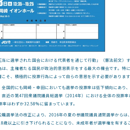
正当に選挙された国会における代表者を通じて行動」（憲法前文）
為は、主権者たる国民が政治的意思表示をする最大の機会です。特
層こそ、積極的に投票行為によって自らの意思を示す必要がありま
、全国的にも岡崎・幸田においても選挙の投票率は低下傾向にあり
直近の第47回衆議院議員総選挙（2014年）における全体の投票率は
票率はわずか32.58%に留まっています。
公職選挙法の改正により、2016年の夏の参議院議員通常選挙からは
ら18歳以上に引き下げられることになり、未成年者が選挙権を有する