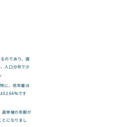
するのであり、選
に、人口分布で少
す。
、特に、若年層ほ
52.66%です
、選挙権の年齢が
ことになりまし