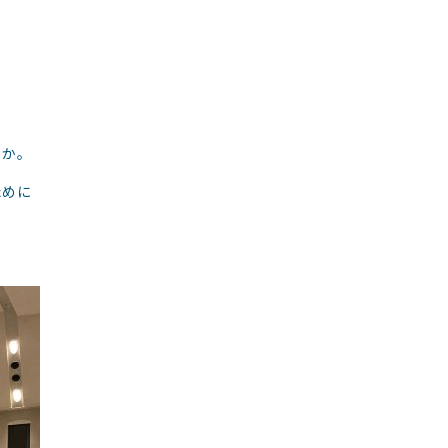
うか。
ために