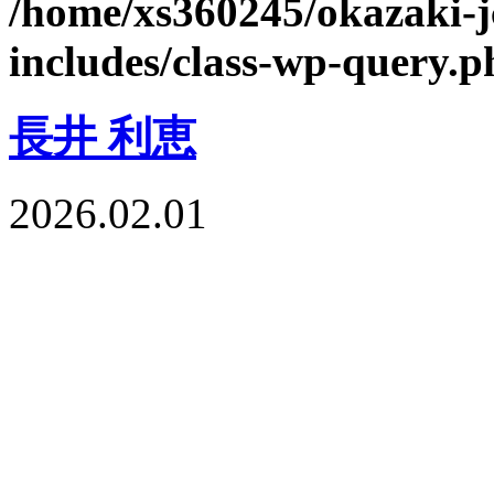
/home/xs360245/okazaki-j
includes/class-wp-query.p
長井 利恵
2026.02.01