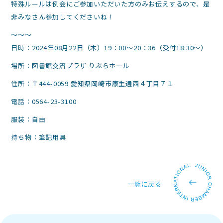
特殊ルールは例会にご参加いただいた方のみお伝えするので、是
非みなさん参加してくださいね！
～～～
日時：2024
年
08
月
22
日（木）
19
：
00
～
20
：
36
（受付
18:30
～）
場所：図書館交流プラザ りぶらホール
住所：〒444-0059 愛知県岡崎市康生通西４丁目７１
電話：0564-23-3100
服装：自由
持ち物：筆記用具
一覧に戻る