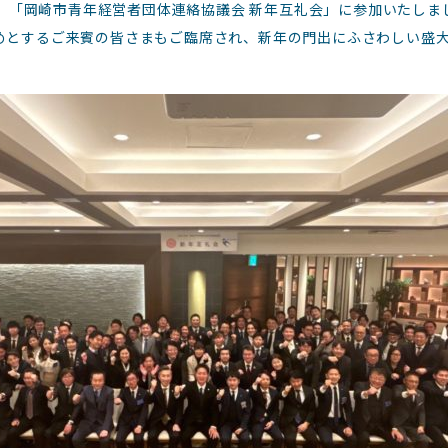
7日、「岡崎市青年経営者団体連絡協議会 新年互礼会」に参加いたし
めとするご来賓の皆さまもご臨席され、新年の門出にふさわしい盛