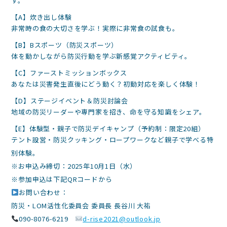
す。
【A】炊き出し体験
非常時の食の大切さを学ぶ！実際に非常食の試食も。
【B】Bスポーツ（防災スポーツ）
体を動かしながら防災行動を学ぶ新感覚アクティビティ。
【C】ファーストミッションボックス
あなたは災害発生直後にどう動く？初動対応を楽しく体験！
【D】ステージイベント＆防災討論会
地域の防災リーダーや専門家を招き、命を守る知識をシェア。
【E】体験型・親子で防災デイキャンプ（予約制：限定20組）
テント設営・防災クッキング・ロープワークなど親子で学べる特
別体験。
※お申込み締切：2025年10月1日（水）
※参加申込は下記QRコードから
お問い合わせ：
防災・LOM活性化委員会 委員長 長谷川 大祐
090-8076-6219
d-rise2021@outlook.jp